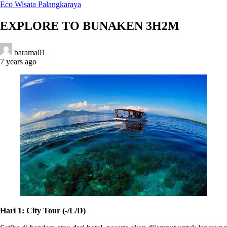
Eco Wisata Palangkaraya
EXPLORE TO BUNAKEN 3H2M
barama01
7 years ago
Hari 1: City Tour (-/L/D)