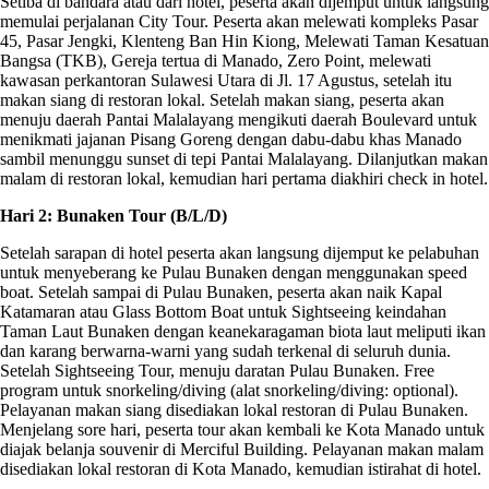
Setiba di bandara atau dari hotel, peserta akan dijemput untuk langsung
memulai perjalanan City Tour. Peserta akan melewati kompleks Pasar
45, Pasar Jengki, Klenteng Ban Hin Kiong, Melewati Taman Kesatuan
Bangsa (TKB), Gereja tertua di Manado, Zero Point, melewati
kawasan perkantoran Sulawesi Utara di Jl. 17 Agustus, setelah itu
makan siang di restoran lokal. Setelah makan siang, peserta akan
menuju daerah Pantai Malalayang mengikuti daerah Boulevard untuk
menikmati jajanan Pisang Goreng dengan dabu-dabu khas Manado
sambil menunggu sunset di tepi Pantai Malalayang. Dilanjutkan makan
malam di restoran lokal, kemudian hari pertama diakhiri check in hotel.
Hari 2: Bunaken Tour (B/L/D)
Setelah sarapan di hotel peserta akan langsung dijemput ke pelabuhan
untuk menyeberang ke Pulau Bunaken dengan menggunakan speed
boat. Setelah sampai di Pulau Bunaken, peserta akan naik Kapal
Katamaran atau Glass Bottom Boat untuk Sightseeing keindahan
Taman Laut Bunaken dengan keanekaragaman biota laut meliputi ikan
dan karang berwarna-warni yang sudah terkenal di seluruh dunia.
Setelah Sightseeing Tour, menuju daratan Pulau Bunaken. Free
program untuk snorkeling/diving (alat snorkeling/diving: optional).
Pelayanan makan siang disediakan lokal restoran di Pulau Bunaken.
Menjelang sore hari, peserta tour akan kembali ke Kota Manado untuk
diajak belanja souvenir di Merciful Building. Pelayanan makan malam
disediakan lokal restoran di Kota Manado, kemudian istirahat di hotel.