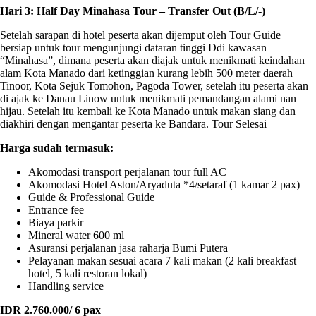
Hari 3: Half Day Minahasa Tour – Transfer Out (B/L/-)
Setelah sarapan di hotel peserta akan dijemput oleh Tour Guide
bersiap untuk tour mengunjungi dataran tinggi Ddi kawasan
“Minahasa”, dimana peserta akan diajak untuk menikmati keindahan
alam Kota Manado dari ketinggian kurang lebih 500 meter daerah
Tinoor, Kota Sejuk Tomohon, Pagoda Tower, setelah itu peserta akan
di ajak ke Danau Linow untuk menikmati pemandangan alami nan
hijau. Setelah itu kembali ke Kota Manado untuk makan siang dan
diakhiri dengan mengantar peserta ke Bandara. Tour Selesai
Harga sudah termasuk:
Akomodasi transport perjalanan tour full AC
Akomodasi Hotel Aston/Aryaduta *4/setaraf (1 kamar 2 pax)
Guide & Professional Guide
Entrance fee
Biaya parkir
Mineral water 600 ml
Asuransi perjalanan jasa raharja Bumi Putera
Pelayanan makan sesuai acara 7 kali makan (2 kali breakfast
hotel, 5 kali restoran lokal)
Handling service
IDR 2.760.000/ 6 pax