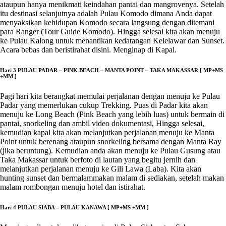
ataupun hanya menikmati keindahan pantai dan mangrovenya. Setelah
itu destinasi selanjutnya adalah Pulau Komodo dimana Anda dapat
menyaksikan kehidupan Komodo secara langsung dengan ditemani
para Ranger (Tour Guide Komodo). Hingga selesai kita akan menuju
ke Pulau Kalong untuk menantikan kedatangan Kelelawar dan Sunset.
Acara bebas dan beristirahat disini. Menginap di Kapal.
Hari 3 PULAU PADAR – PINK BEACH – MANTA POINT – TAKA MAKASSAR [ MP+MS
+MM ]
Pagi hari kita berangkat memulai perjalanan dengan menuju ke Pulau
Padar yang memerlukan cukup Trekking. Puas di Padar kita akan
menuju ke Long Beach (Pink Beach yang lebih luas) untuk bermain di
pantai, snorkeling dan ambil video dokumentasi, Hingga selesai,
kemudian kapal kita akan melanjutkan perjalanan menuju ke Manta
Point untuk berenang ataupun snorkeling bersama dengan Manta Ray
(jika beruntung). Kemudian anda akan menuju ke Pulau Gusung atau
Taka Makassar untuk berfoto di lautan yang begitu jernih dan
melanjutkan perjalanan menuju ke Gili Lawa (Laba). Kita akan
hunting sunset dan bermalammakan malam di sediakan, setelah makan
malam rombongan menuju hotel dan istirahat.
Hari 4 PULAU SIABA – PULAU KANAWA [ MP+MS +MM ]