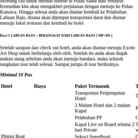
Morning call untuk melihat sunrise di Pulau Siaba atau Sebayur.
Kemudian kita akan mengakhiri perjalanan dengan menuju ke Pulau
Kanawa. Hingga selesai anda akan diantar kembali ke Pelabuhan
Labuan Bajo, disana akan dijemput transportasi darat dan diantar
menuju lokal restoran dan kembali ke hotel
Hari 5 LABUAN BAJO – BERANGKAT DARI LABUAN BAJO [ MP+MS ]
Setelah sarapan dan check out hotel, anda akan diantar menuju Exotic
Art Shop untuk berbelanja oleh-oleh. Setelah itu anda akan diajak
makan siang sebelum anda akan menuju bandara. maka seluruh
rangkaian tour telah selesai. Sampai jumpa di tour berikutnya.
Minimal 10 Pax
Hotel
Biaya
Paket Termasuk
Transportasi Penjemputan
T
Hotel
2 Malam Hotel dan 2 malam
P
Kapal
Pelabuhan PP
O
Kapal Live on Board selama 2
T
hari Private
w
Phinisi Boat
Sekoci Speedboat\
O