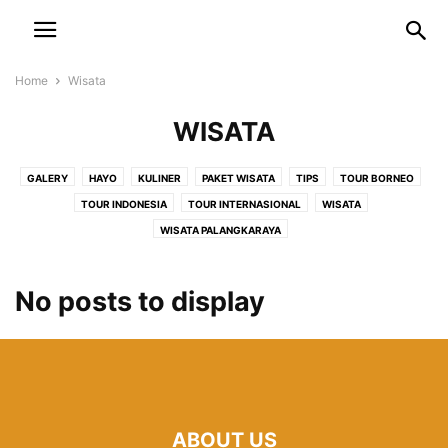
Home
Wisata
WISATA
GALERY
HAYO
KULINER
PAKET WISATA
TIPS
TOUR BORNEO
TOUR INDONESIA
TOUR INTERNASIONAL
WISATA
WISATA PALANGKARAYA
No posts to display
ABOUT US