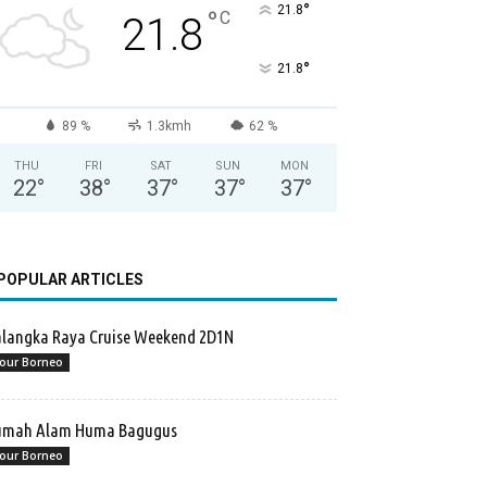
°
21.8
°
C
21.8
°
21.8
89 %
1.3kmh
62 %
THU
FRI
SAT
SUN
MON
22
°
38
°
37
°
37
°
37
°
POPULAR ARTICLES
langka Raya Cruise Weekend 2D1N
our Borneo
umah Alam Huma Bagugus
our Borneo