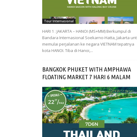
Tour Internasional
HARI 1 : JAKARTA – HANOI (MS+MM) Berkumpul di
Bandara Internasional Soekarno-Hatta, Jakarta un
memulai perjalanan ke negara VIETNAM tepatnya
kota HANOI. Tiba di Hanoi,...
BANGKOK PHUKET WITH AMPHAWA
FLOATING MARKET 7 HARI 6 MALAM