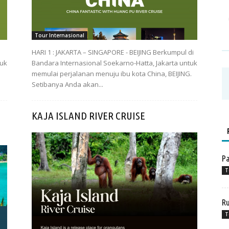
Tour Internasional
HARI 1 : JAKARTA – SINGAPORE - BEIJING Berkumpul di
tuk
Bandara Internasional Soekarno-Hatta, Jakarta untuk
memulai perjalanan menuju ibu kota China, BEIJING.
Setibanya Anda akan...
KAJA ISLAND RIVER CRUISE
Pa
T
R
T